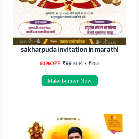
sakharpuda invitation in marathi
60%OFF
₹99
M.R.P.
₹250
Make Banner Now