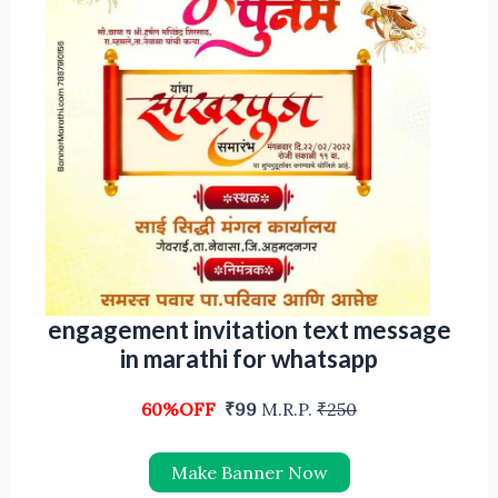
engagement invitation text message
in marathi for whatsapp
60%OFF
₹99
M.R.P.
₹250
Make Banner Now