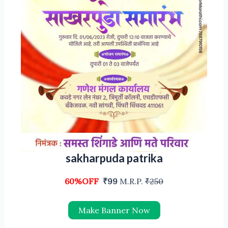
sakharpuda patrika
60%OFF
₹99
M.R.P.
₹250
Make Banner Now