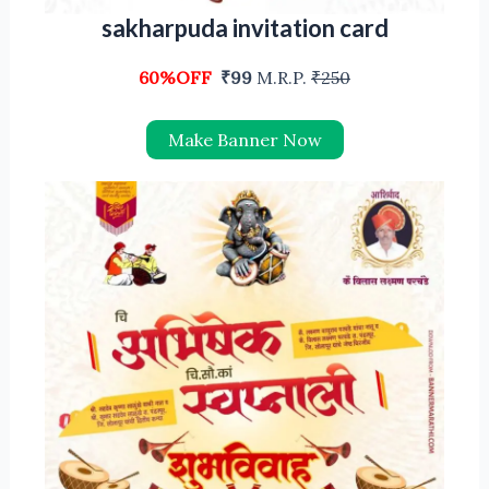
sakharpuda invitation card
60%OFF
₹99
M.R.P.
₹250
Make Banner Now