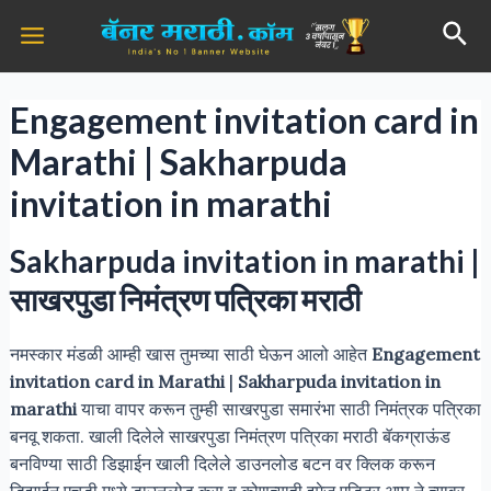
Skip
Post
Main
Sea
to
navigation
Menu
content
Engagement invitation card in
Marathi​ | Sakharpuda
invitation in marathi
Sakharpuda invitation in marathi |
साखरपुडा निमंत्रण पत्रिका मराठी
नमस्कार मंडळी आम्ही खास तुमच्या साठी घेऊन आलो आहेत
Engagement
invitation card in Marathi
|
Sakharpuda invitation in
marathi
याचा वापर करून तुम्ही साखरपुडा समारंभा साठी निमंत्रक पत्रिका
बनवू शकता. खाली दिलेले साखरपुडा निमंत्रण पत्रिका मराठी बॅकग्राऊंड
बनविण्या साठी डिझाईन खाली दिलेले डाउनलोड बटन वर क्लिक करून
डिझाईन एचडी मध्ये डाउनलोड करा व कोणत्याही इमेज एडिटर अप्प ने त्यावर