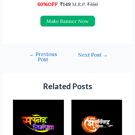
60%OFF
₹149
M.R.P.
₹350
Make Banner Now
←
Previous
Next Post
→
Post
Related Posts