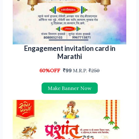
Engagement invitation card in
Marathi
60%OFF
₹99
M.R.P.
₹250
Make Banner Now