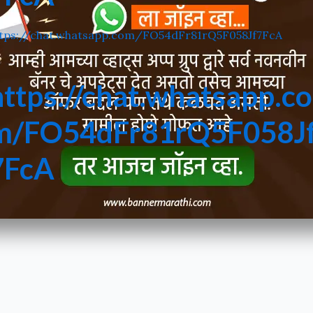
nermarathi.com. You will get all kinds of banner designs on
 Birthday Banner, Birthday Thanksgiving Banner, Emotional
tps://chat.whatsapp.com/FO54dFr81rQ5F058Jf7FcA
anniversaries, anniversaries and week winds are easily avail
athi.com is that every visitor to my website should meet 
ite is the most unique and quality banner. I place more emp
https://chat.whatsapp.co
ou like my website and I need to make some improvements a
nk you.
m/FO54dFr81rQ5F058J
7FcA