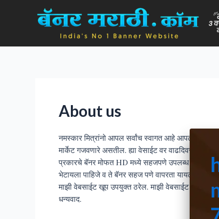
Skip
to
content
About us
नमस्कार मित्रांनो आपल सर्वांच स्वागत आहे आपल्या bann
मार्केट गजवणारे असतील. ह्या वेसाईट वर वाढदिवस सुभेच्छा ब
प्रकारचे बॅनर मोफत HD मध्ये सहजपणे उपलब्ध मिळतील. ba
भेटायला पाहिजे व ते बॅनर सहज पणे वापरता यायला पाहिजे आणि
माझी वेबसाईट खूप उपयुक्त ठरेल. माझी वेबसाईट तुम्ह
धन्यवाद.