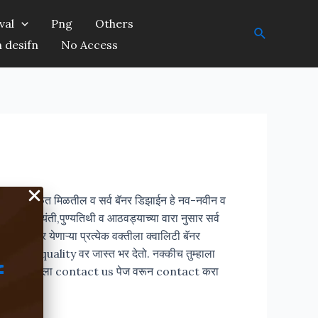
val
Png
Others
Search
h desifn
No Access
 डिझाईन मोफत मिळतील व सर्व बॅनर डिझाईन हे नव-नवीन व
िनविशेष,जयंती,पुण्यतिथी व आठवड्याच्या वारा नुसार सर्व
ाइट वर येणाऱ्या प्रत्येक वक्तीला क्वालिटी बॅनर
ity पेक्षा quality वर जास्त भर देतो. नक्कीच तुम्हाला
f
cs असतील तर मला contact us पेज वरून contact करा