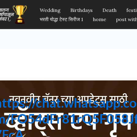
Wedding
Birthdays
Death
festi
भरती योद्धा टेस्ट सिरीज 1
home
post wit
ermarathi.com ह्या वेसाइटवर. तुम्हाला ह्या वेबसाईट वर सर्व प्रकारचे बॅनर
ॅनर, वाढदिवस आभार बॅनर, भावपूर्ण श्रद्धांजली बॅनर व सर्व प्रकारचे सण उत्सव, द
https://chat.whatsapp.co
nnermarathi.com ही वेबसाईट बनवण्याचे एकमेव उद्देश हा आहे की माझ्या वेबस
 ह्या वेबसाईट वर असलेले बॅनर सर्वांपेक्षा वेगळे व क्वालिटी बॅनर आहे. मी qunat
m/FO54dFr81rQ5F058J
ाला आवडली असेल व मी काही सुधारणा कराव्यात व काही तुमच्याकडे नविन topi
7FcA