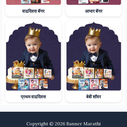
वाढदिवस बॅनर
आभार बॅनर
प्रथम वाढदिवस
बेबी शॉवर
Copyright © 2026
Banner Marathi