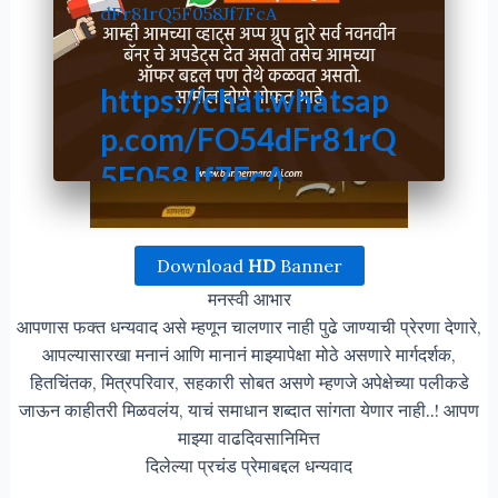
dFr81rQ5F058Jf7FcA
https://chat.whatsap
p.com/FO54dFr81rQ
5F058Jf7FcA
Download
HD
Banner
मनस्वी आभार
आपणास फक्त धन्यवाद असे म्हणून चालणार नाही पुढे जाण्याची प्रेरणा देणारे,
आपल्यासारखा मनानं आणि मानानं माझ्यापेक्षा मोठे असणारे मार्गदर्शक,
हितचिंतक, मित्रपरिवार, सहकारी सोबत असणे म्हणजे अपेक्षेच्या पलीकडे
जाऊन काहीतरी मिळवलंय, याचं समाधान शब्दात सांगता येणार नाही..! आपण
माझ्या वाढदिवसानिमित्त
दिलेल्या प्रचंड प्रेमाबद्दल धन्यवाद