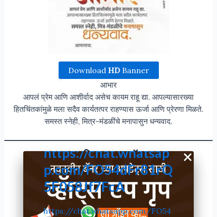
Download
HD
Banner
आभार
आपलं प्रेम आणि आशीर्वाद असेच कायम राहू द्या. आपल्यासारख्या
हितचिंतकांमुळे मला सदैव कार्यतत्पर राहण्यास ऊर्जा आणि प्रेरणा मिळते.
समस्त स्नेही, मित्र-मंडळींचे मनापासुन धन्यवाद.
https://chat.whatsap
वाढदिवस आभार बॅनर
p.com/FO54dFr81rQ
5F058Jf7FcA
https://chat.whatsapp.com/FO54