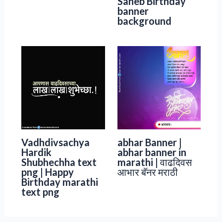
Saheb Birthday
banner
background
Vadhdivsachya
abhar Banner |
Hardik
abhar banner in
Shubhechha text
marathi | वाढदिवस
png | Happy
आभार बॅनर मराठी
Birthday marathi
text png