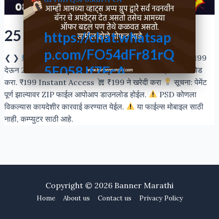
25 Election psd in marathi
https://chat.whatsap
p.com/FO54dFr81rQ
❮ ❯
Photoshop PSD Premium Collection एकदाच ₹199
5F058Jf7FcA
देऊन 25 Photoshop PSD Templates चा ZIP संग्रह डाउनलोड
करा. ₹199 Instant Access
₹199 ने खरेदी करा
सूचना: पेमेंट
पूर्ण झाल्यावर ZIP फाईल आपोआप डाउनलोड होईल.
PSD कोणला
विकल्यास कायदेशीर कारवाई करण्यात येईल.
या फाईल्स मोबाइल साठी
नाही, कम्प्युटर साठी आहे.
Copyright © 2026
Banner Marathi
Home
About us
Contact us
Privacy Policy